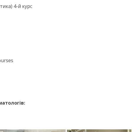
тика) 4-й курс
courses
матологів: