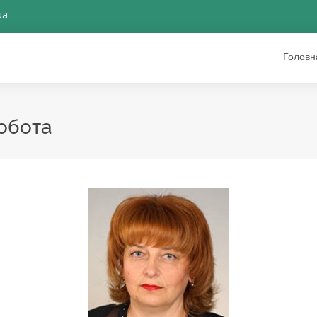
ua
Головн
обота