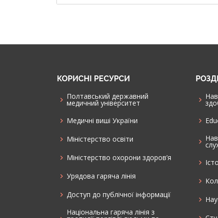
КОРИСНІ РЕСУРСИ
РОЗД
Полтавський державний
Нав
медичний університет
здо
Медичні виші України
Edu
Нав
Міністерство освіти
слу
Міністерство охорони здоров’я
Іст
Урядова гаряча лінія
Кол
Доступ до публічної інформації
Нау
Національна гаряча лінія з
Cту