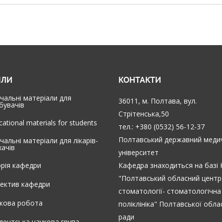
ІЛИ
КОНТАКТИ
чальні матеріали для
36011, м. Полтава, вул.
бувачів
Стрітенська,50
cational materials for students
тел.: +380 (0532) 56-12-37
Полтавський державний меди
чальні матеріали для лікарів-
хачів
університет
орія кафедри
Кафедра знаходиться на базі
"Полтавський обласний центр
ектив кафедри
стоматології- стоматологічна
кова робота
поліклініка" Полтавської обла
ради
дентська наукова група