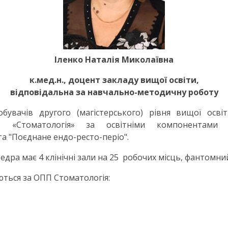
Іленко Наталія Миколаївна
к.мед.н., доцент закладу вищої освіти,
відповідальна за навчально-методичну роботу
увачів другого (магістерського) рівня вищої осві
«Стоматологія» за освітніми компонентами "Тер
та "Поєднане ендо-ресто-періо".
дра має 4 клінічні зали на 25 робочих місць, фантомний
ються за ОПП Стоматологія: