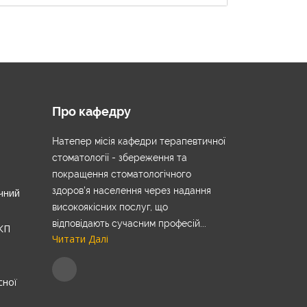
Про кафедру
Натепер місія кафедри терапевтичної
стоматології - збереження та
покращення стоматологічного
здоров'я населення через надання
чний
високоякісних послуг, що
відповідають сучасним професій...
 КП
Читати Далі
сної